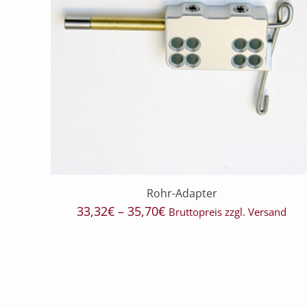
Rohr-Adapter
Preisspanne:
33,32
€
–
35,70
€
Bruttopreis zzgl. Versand
33,32€
bis
35,70€