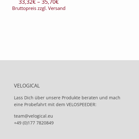
Preisspanne:
33,32
€
–
35,70
€
33,32€
Bruttopreis zzgl. Versand
bis
35,70€
VELOGICAL
Lass Dich über unsere Produkte beraten und mach
eine Probefahrt mit dem VELOSPEEDER:
team@velogical.eu
+49 (0)177 7820849