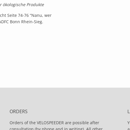
r ökologische Produkte
cht Seite 74-76 “Nanu, wer
 ADFC Bonn Rhein-Sieg.
ORDERS
Orders of the VELOSPEEDER are possible after
Y
consultation (by phone and in writing). All other
a