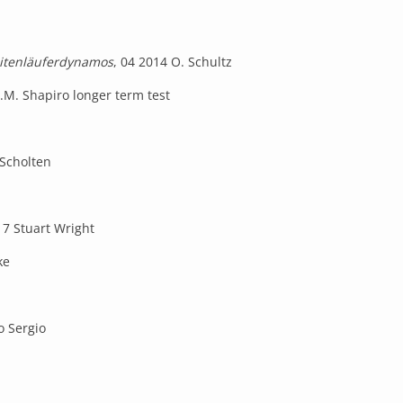
eitenläuferdynamos
, 04 2014 O. Schultz
A.M. Shapiro longer term test
 Scholten
17 Stuart Wright
ke
o Sergio