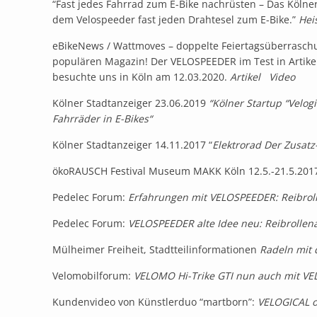
“Fast jedes Fahrrad zum E-Bike nachrüsten – Das Kölner
dem Velospeeder fast jeden Drahtesel zum E-Bike.”
Hei
eBikeNews / Wattmoves – doppelte Feiertagsüberrasch
populären Magazin! Der VELOSPEEDER im Test in Artikel
besuchte uns in Köln am 12.03.2020.
Artikel
Video
Kölner Stadtanzeiger 23.06.2019
“
Kölner Startup “Velog
Fahrräder in E-Bikes
“
Kölner Stadtanzeiger 14.11.2017 “
Elektrorad Der Zusat
ökoRAUSCH Festival Museum MAKK Köln 12.5.-21.5.201
Pedelec Forum:
Erfahrungen mit VELOSPEEDER: Reibroll
Pedelec Forum:
VELOSPEEDER alte Idee neu: Reibrollena
Mülheimer Freiheit, Stadtteilinformationen
Radeln mit
Velomobilforum:
VELOMO Hi-Trike GTI nun auch mit V
Kundenvideo von Künstlerduo “martborn”:
VELOGICAL 