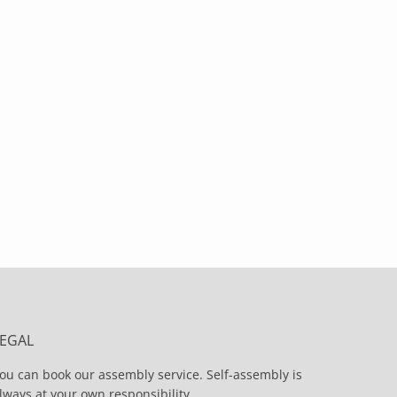
LEGAL
ou can book our assembly service. Self-assembly is
lways at your own responsibility.