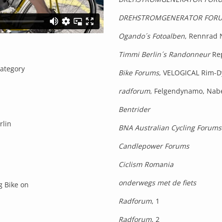
DREHSTROMGENERATOR FORU
Ogando´s Fotoalben
, Rennrad
Timmi Berlin´s Randonneur
Re
ategory
Bike Forums
, VELOGICAL Rim-D
radforum
, Felgendynamo, Nab
Bentrider
rlin
BNA Australian Cycling Forums
Candlepower Forums
N
Ciclism Romania
onderwegs met de fiets
g Bike on
Radforum
, 1
Radforum
, 2