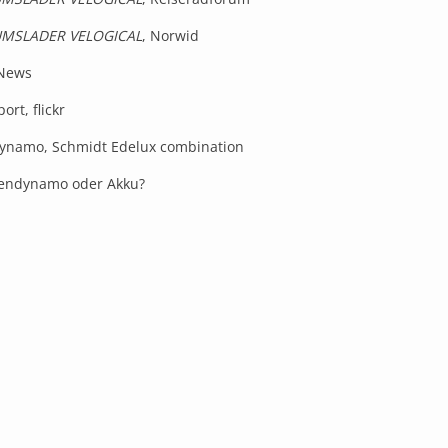
MSLADER VELOGICAL
, Norwid
 News
port
, flickr
ynamo, Schmidt Edelux combination
endynamo oder Akku?