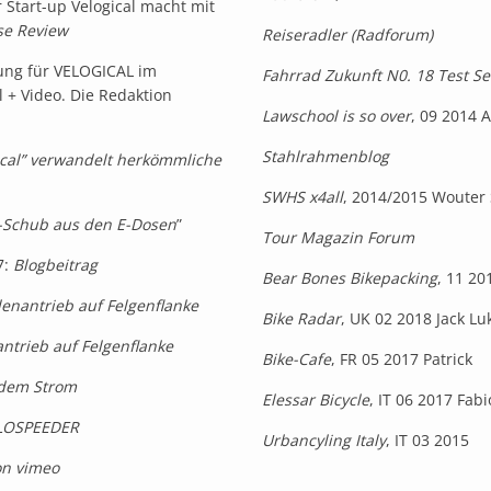
 Start-up Velogical macht mit
se Review
Reiseradler (Radforum)
ung für VELOGICAL im
Fahrrad Zukunft N0. 18 Test S
 + Video. Die Redaktion
Lawschool is so over
, 09 2014 
Stahlrahmenblog
ical” verwandelt herkömmliche
SWHS x4all
, 2014/2015 Wouter
z-Schub aus den E-Dosen
”
Tour Magazin Forum
7:
Blogbeitrag
Bear Bones Bikepacking
, 11 20
enantrieb auf Felgenflanke
Bike Radar
, UK 02 2018 Jack Lu
ntrieb auf Felgenflanke
Bike-Cafe
, FR 05 2017 Patrick
 dem Strom
Elessar Bicycle
, IT 06 2017 Fabi
ELOSPEEDER
Urbancyling Italy
, IT 03 2015
on vimeo